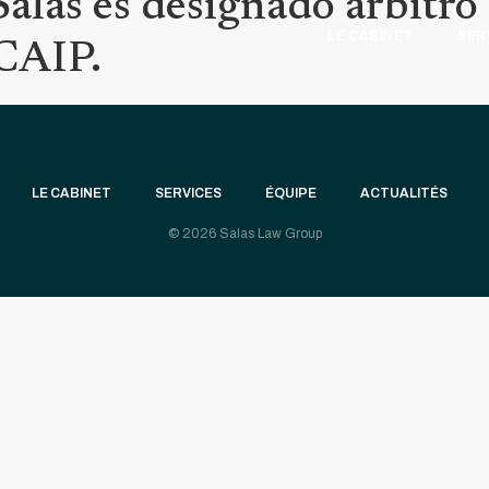
las es designado árbitro d
LE CABINET
SER
 CAIP.
LE CABINET
SERVICES
ÉQUIPE
ACTUALITÉS
© 2026 Salas Law Group